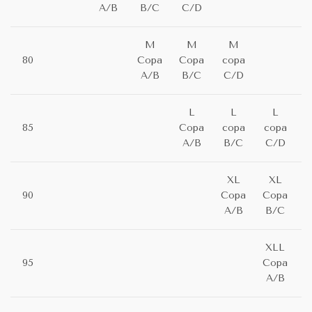
A/B
B/C
C/D
M
M
M
80
Copa
Copa
copa
A/B
B/C
C/D
L
L
L
85
Copa
copa
copa
A/B
B/C
C/D
XL
XL
90
Copa
Copa
C
A/B
B/C
XLL
95
Copa
C
A/B