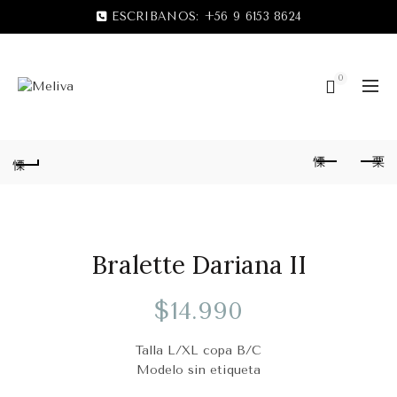
ESCRIBANOS:
+56 9 6153 8624
0
Bralette Dariana II
$
14.990
Talla L/XL
copa B/C
Modelo sin etiqueta