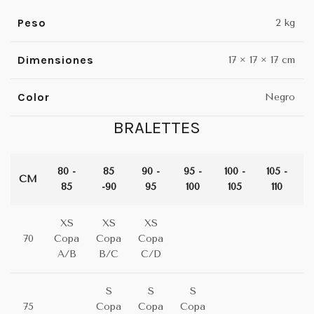
Peso
2 kg
Dimensiones
17 × 17 × 17 cm
Color
Negro
BRALETTES
80 -
85
90 -
95 -
100 -
105 -
1
CM
85
-90
95
100
105
110
XS
XS
XS
70
Copa
Copa
Copa
A/B
B/C
C/D
S
S
S
75
Copa
Copa
Copa