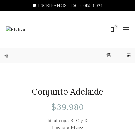
ESCRIBANOS:
+56 9 6153 8624
0
Conjunto Adelaide
$
39.980
Ideal copa B, C y D
Hecho a Mano