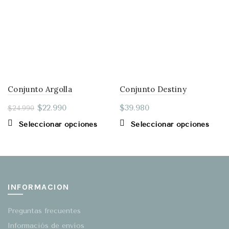
Conjunto Argolla
Conjunto Destiny
$
22.990
$
39.980
$
24.990
Este
Este
Seleccionar opciones
Seleccionar opciones
producto
produ
tiene
tiene
múltiples
múlti
variantes.
varian
Las
Las
INFORMACION
opciones
opcio
se
se
Preguntas frecuentes
pueden
puede
elegir
elegir
Informaciós de envíos