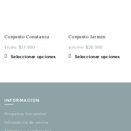
Conjunto Constanza
Conjunto Jazmín
From:
$
17.990
$
26.990
$
28.990
Este
Este
Seleccionar opciones
Seleccionar opciones
producto
produ
tiene
tiene
múltiples
múlti
variantes.
varian
Las
Las
opciones
opcio
INFORMACION
se
se
pueden
puede
Preguntas frecuentes
elegir
elegir
en
en
Informaciós de envíos
la
la
Términos y condiciones