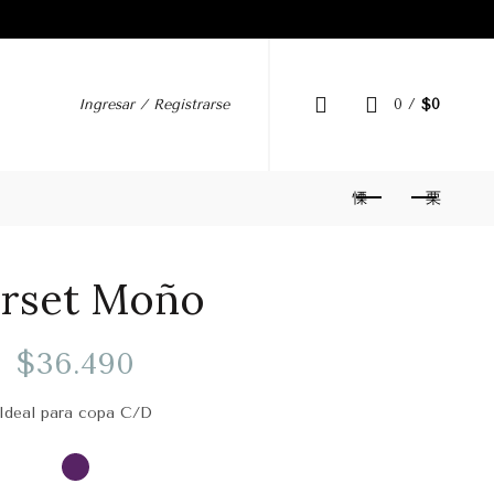
Ingresar / Registrarse
0
/
$
0
rset Moño
$
36.490
Ideal para copa C/D