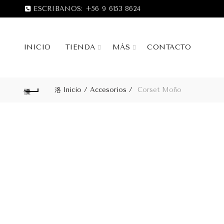
ESCRIBANOS:
+56 9 6153 8624
INICIO
TIENDA
MÁS
CONTACTO
Inicio
Accesorios
Corset Moño