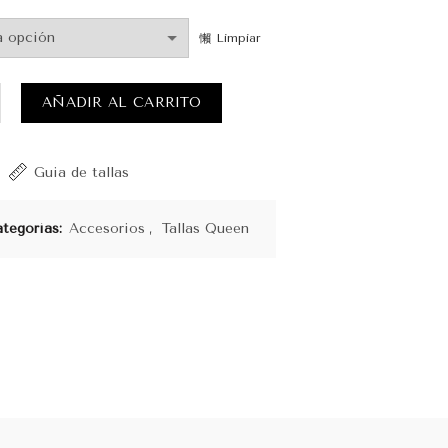
Limpiar
t Moño cantidad
AÑADIR AL CARRITO
Guia de tallas
tegorías:
Accesorios
,
Tallas Queen