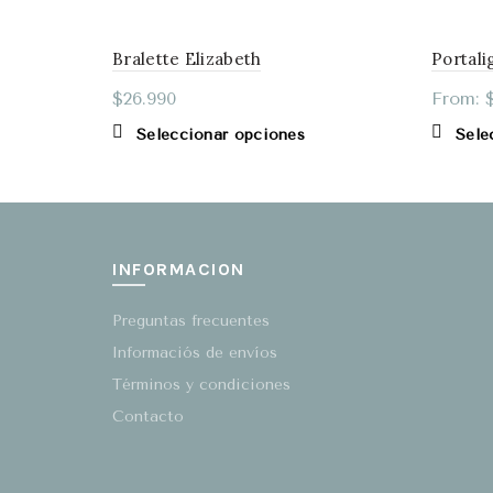
Bralette Elizabeth
Portali
$
26.990
From:
Este
Seleccionar opciones
Sele
producto
tiene
múltiples
variantes.
Las
INFORMACION
opciones
se
Preguntas frecuentes
pueden
elegir
Informaciós de envíos
en
Términos y condiciones
la
Contacto
página
de
producto