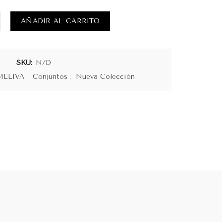
ia Escorpiona cantidad
AÑADIR AL CARRITO
SKU:
N/D
MELIVA
,
Conjuntos
,
Nueva Colección