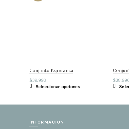
Conjunto Esperanza
Conjunt
$
39.990
$
38.99
Este
Seleccionar opciones
Sele
producto
tiene
múltiples
variantes.
Las
INFORMACION
opciones