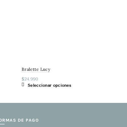
Bralette Lucy
Conjunto M
$
24.990
$
36.990
Este
Seleccionar opciones
Selecci
cto
producto
tiene
ples
múltiples
tes.
variantes.
Las
ORMAS DE PAGO
nes
opciones