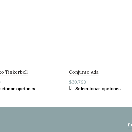
o Tinkerbell
Conjunto Ada
0
$
30.790
Este
Este
ccionar opciones
Seleccionar opciones
producto
produ
tiene
tiene
múltiples
múlti
variantes.
varian
Las
Las
F
opciones
opcio