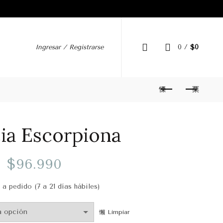
Ingresar / Registrarse
0
/
$
0
ia Escorpiona
$
96.990
a pedido (7 a 21 días hábiles)
Limpiar